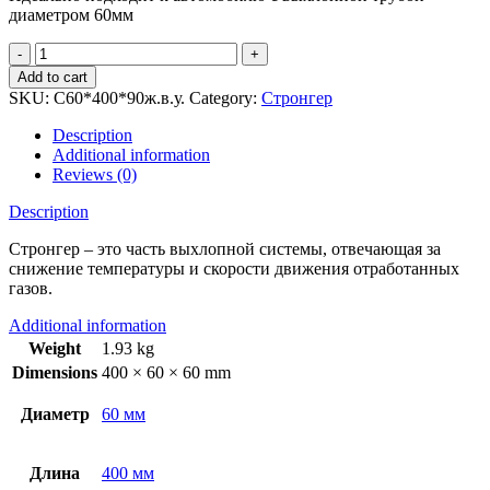
диаметром 60мм
Стронгер
60х400х90
Add to cart
жаброобразный
SKU:
С60*400*90ж.в.у.
Category:
Стронгер
внутренний
узел
Description
quantity
Additional information
Reviews (0)
Description
Стронгер – это часть выхлопной системы, отвечающая за
снижение температуры и скорости движения отработанных
газов.
Additional information
Weight
1.93 kg
Dimensions
400 × 60 × 60 mm
Диаметр
60 мм
Длина
400 мм